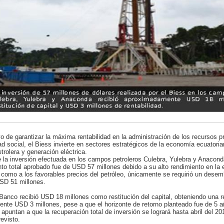
vo de garantizar la máxima rentabilidad en la administración de los recursos p
ad social, el Biess invierte en sectores estratégicos de la economía ecuator
trolera y generación eléctrica.
 la inversión efectuada en los campos petroleros Culebra, Yulebra y Anacon
nto total aprobado fue de USD 57 millones debido a su alto rendimiento en la 
 como a los favorables precios del petróleo, únicamente se requirió un desem
SD 51 millones.
 Banco recibió USD 18 millones como restitución del capital, obteniendo una r
te USD 3 millones, pese a que el horizonte de retorno planteado fue de 5 a
apuntan a que la recuperación total de inversión se logrará hasta abril del 20
revisto.