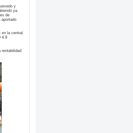
Quevedo y
abiendo ya
nes de
a aportado
 en la central
 4.9
rentabilidad