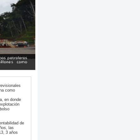
revisionales
iana como
da, en donde
explotación
bolso
entabilidad de
ños, las
13, 3 años