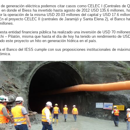
 de generación eléctrica podemos citar casos como CELEC I (Centrales de 
 en donde el Biess ha invertido hasta agosto de 2012 USD 135.6 millones, h
r la operación de la misma USD 20.03 millones del capital y USD 17.6 millo
 En el proyecto CELEC II (centrales de Jaramijó y Santa Elena 2), el Banco h
illones.
 esta entidad financiera pública ha realizado una inversión de USD 70 millones
chi – Pilatón, misma que hasta el día de hoy ha tenido un rendimiento de USD
ndo este proyecto un hito en generación hídrica en el país.
a el Banco del IESS cumple con sus proposiciones institucionales de máxima 
nómica.