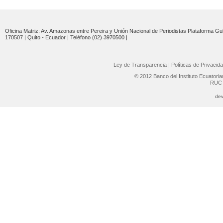
Oficina Matriz: Av. Amazonas entre Pereira y Unión Nacional de Periodistas Plataforma Gub
170507 | Quito - Ecuador | Teléfono (02) 3970500 |
Ley de Transparencia
|
Políticas de Privacid
© 2012 Banco del Instituto Ecuatori
RUC 
dev