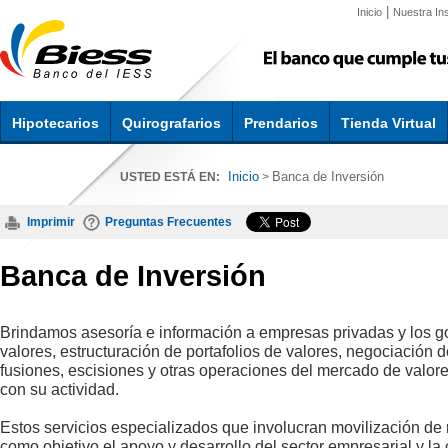
|
Inicio
Nuestra Ins
Hipotecarios
Quirografarios
Prendarios
Tienda Virtual
Inicio
Banca de Inversión
USTED ESTÁ EN:
>
Imprimir
Preguntas Frecuentes
Banca de Inversión
Brindamos asesoría e información a empresas privadas y los go
valores, estructuración de portafolios de valores, negociación 
fusiones, escisiones y otras operaciones del mercado de valor
con su actividad.
Estos servicios especializados que involucran movilización de 
como objetivo el apoyo y desarrollo del sector empresarial y l