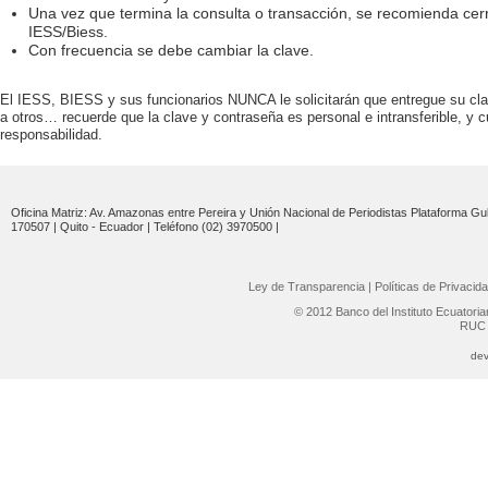
Una vez que termina la consulta o transacción, se recomienda cerra
IESS/Biess.
Con frecuencia se debe cambiar la clave.
El IESS, BIESS y sus funcionarios NUNCA le solicitarán que entregue su cl
a otros… recuerde que la clave y contraseña es personal e intransferible, y 
responsabilidad.
Oficina Matriz: Av. Amazonas entre Pereira y Unión Nacional de Periodistas Plataforma Gub
170507 | Quito - Ecuador | Teléfono (02) 3970500 |
Ley de Transparencia
|
Políticas de Privacid
© 2012 Banco del Instituto Ecuatori
RUC 
dev