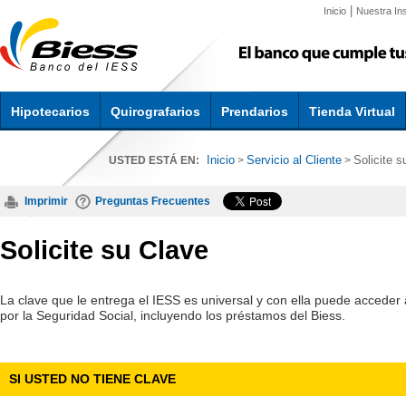
|
Inicio
Nuestra Ins
Hipotecarios
Quirografarios
Prendarios
Tienda Virtual
Inicio
Servicio al Cliente
Solicite s
USTED ESTÁ EN:
>
>
Imprimir
Preguntas Frecuentes
Solicite su Clave
La clave que le entrega el IESS es universal y con ella puede acceder 
por la Seguridad Social, incluyendo los préstamos del Biess.
SI USTED NO TIENE CLAVE