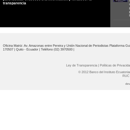
transparencia
Oficina Matriz: Av. Amazonas entre Pereira y Unión Nacional de Periodistas Plataforma Gub
170507 | Quito - Ecuador | Teléfono (02) 3970500 |
Ley de Transparencia
|
Políticas de Privacid
© 2012 Banco del Instituto Ecuatori
RUC 
dev