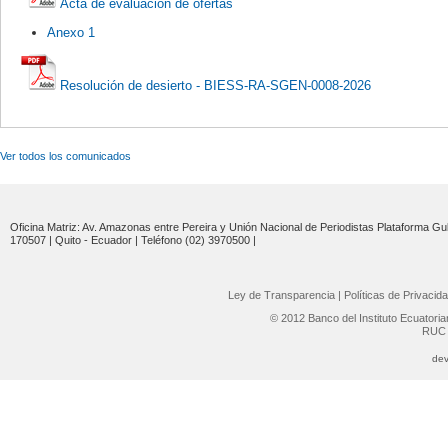
Acta de evaluación de ofertas
Anexo 1
Resolución de desierto - BIESS-RA-SGEN-0008-2026
Ver todos los comunicados
Oficina Matriz: Av. Amazonas entre Pereira y Unión Nacional de Periodistas Plataforma Gub
170507 | Quito - Ecuador | Teléfono (02) 3970500 |
Ley de Transparencia
|
Políticas de Privacid
© 2012 Banco del Instituto Ecuatori
RUC 
dev