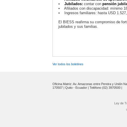
•
Jubilados:
contar con
pensión jubila
• Afiliados con discapacidad: mínimo 18 
• Ingresos familiares: hasta USD 1.527,
El BIESS reafirma su compromiso de fortal
jubilados y sus familias.
Ver todos los boletines
Oficina Matriz: Av. Amazonas entre Pereira y Unión Na
170507 | Quito - Ecuador | Teléfono (02) 3970500 |
Ley de T