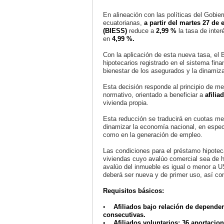
En alineación con las políticas del Gobier
ecuatorianas,
a partir del martes 27 de 
(BIESS)
reduce a
2,99 %
la tasa de inter
en
4,99 %.
Con la aplicación de esta nueva tasa, e
hipotecarios registrado en el sistema fina
bienestar de los asegurados y la dinamiz
Esta decisión responde al principio de me
normativo, orientado a beneficiar a
afilia
vivienda propia.
Esta reducción se traducirá en cuotas me
dinamizar la economía nacional, en espec
como en la generación de empleo.
Las condiciones para el préstamo hipotec
viviendas cuyo avalúo comercial sea de h
avalúo del inmueble es igual o menor a U
deberá ser nueva y de primer uso, así c
Requisitos básicos:
•
Afiliados bajo relación de dependen
consecutivas.
•
Afiliados voluntarios: 36 aportacio