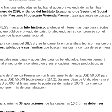
no Nacional enfocadas en facilitar el acceso a vivienda de las familias
enero de 2026,
el
Banco del Instituto Ecuatoriano de Seguridad Social
és del
Préstamo Hipotecario Vivienda Premier
, tasa que antes se ubicaba
l BIESS marca un
hito histórico,
al ofrecer el interés más bajo para créditos
nciero público y privado del país, fortaleciendo así su compromiso con el
ación de la economía nacional.
jora continua del BIESS y se fundamenta en un análisis técnico, financiero y
dos, jubilados y sus familias
que buscan financiar la compra de su primera
nsuales más bajas y accesibles para los beneficiados, también permitirá
ial el sector de la construcción y sus encadenamientos productivos, así
ario de Vivienda Premier son un financiamiento de hasta USD 50.000 para
asta USD 55.049 (equivalente a 114,21 Salarios Básicos Unificados) y si el
SD 50.000, el financiamiento puede ser de hasta el 100 %. La vivienda
omo tener más de una habitación.
cia:
mínimo
36 aportaciones,
de las cuales las
13 últimas deben ser
nes consecutivas.