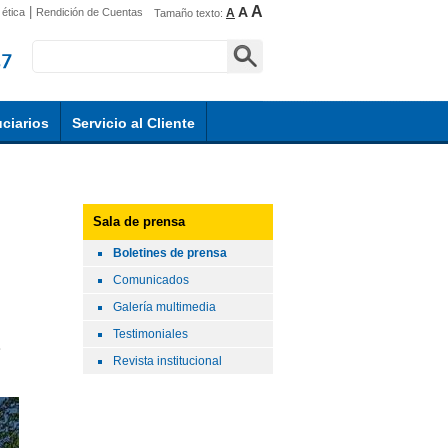
A
|
A
ética
Rendición de Cuentas
A
Tamaño texto:
ciarios
Servicio al Cliente
Sala de prensa
Boletines de prensa
Comunicados
Galería multimedia
Testimoniales
Revista institucional