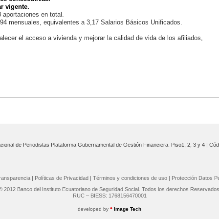
r vigente.
aportaciones en total.
94 mensuales, equivalentes a 3,17 Salarios Básicos Unificados.
ecer el acceso a vivienda y mejorar la calidad de vida de los afiliados,
cional de Periodistas Plataforma Gubernamental de Gestión Financiera. Piso1, 2, 3 y 4 | Cód
ransparencia
|
Políticas de Privacidad
|
Términos y condiciones de uso
|
Protección Datos P
© 2012 Banco del Instituto Ecuatoriano de Seguridad Social. Todos los derechos Reservados
RUC – BIESS: 1768156470001
•
developed by
Image Tech