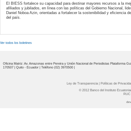
El BIESS fortalece su capacidad para destinar mayores recursos a la mejo
afiliados y jubilados, en línea con las políticas del Gobierno Nacional, lid
Daniel Noboa Azin, orientadas a fortalecer la sostenibilidad y eficiencia d
del país.
Ver todos los boletines
Oficina Matriz: Av. Amazonas entre Pereira y Unión Nacional de Periodistas Plataforma Gub
170507 | Quito - Ecuador | Teléfono (02) 3970500 |
Ley de Transparencia
|
Políticas de Privacid
© 2012 Banco del Instituto Ecuatori
RUC 
dev