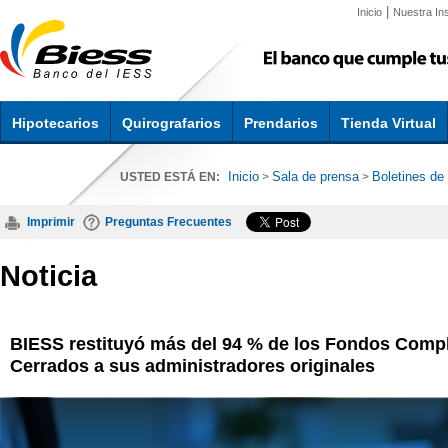
|
Inicio
Nuestra Ins
Hipotecarios
Quirografarios
Prendarios
Tienda Virtual
Inicio
Sala de prensa
Boletines de
USTED ESTÁ EN:
>
>
Imprimir
Preguntas Frecuentes
Noticia
BIESS restituyó más del 94 % de los Fondos Comp
Cerrados a sus administradores originales