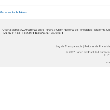
Ver todos los boletines
Oficina Matriz: Av. Amazonas entre Pereira y Unión Nacional de Periodistas Plataforma Gub
170507 | Quito - Ecuador | Teléfono (02) 3970500 |
Ley de Transparencia
|
Políticas de Privacid
© 2012 Banco del Instituto Ecuatori
RUC 
dev