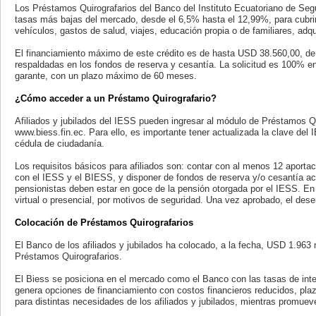
Los Préstamos Quirografarios del Banco del Instituto Ecuatoriano de Segu
tasas más bajas del mercado, desde el 6,5% hasta el 12,99%, para cubr
vehículos, gastos de salud, viajes, educación propia o de familiares, adq
El financiamiento máximo de este crédito es de hasta USD 38.560,00, de a
respaldadas en los fondos de reserva y cesantía. La solicitud es 100% en 
garante, con un plazo máximo de 60 meses.
¿Cómo acceder a un Préstamo Quirografario?
Afiliados y jubilados del IESS pueden ingresar al módulo de Préstamos Qu
www.biess.fin.ec. Para ello, es importante tener actualizada la clave del I
cédula de ciudadanía.
Los requisitos básicos para afiliados son: contar con al menos 12 aportac
con el IESS y el BIESS, y disponer de fondos de reserva y/o cesantía ac
pensionistas deben estar en goce de la pensión otorgada por el IESS. En
virtual o presencial, por motivos de seguridad. Una vez aprobado, el des
Colocación de Préstamos Quirografarios
El Banco de los afiliados y jubilados ha colocado, a la fecha, USD 1.963
Préstamos Quirografarios.
El Biess se posiciona en el mercado como el Banco con las tasas de int
genera opciones de financiamiento con costos financieros reducidos, pla
para distintas necesidades de los afiliados y jubilados, mientras promue