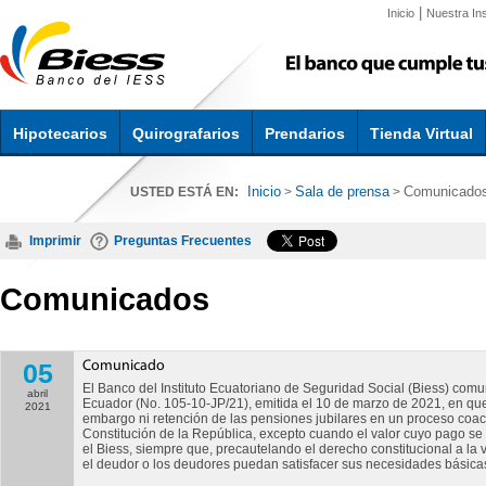
|
Inicio
Nuestra Ins
Hipotecarios
Quirografarios
Prendarios
Tienda Virtual
Inicio
Sala de prensa
Comunicado
USTED ESTÁ EN:
>
>
Imprimir
Preguntas Frecuentes
Comunicados
05
Comunicado
El Banco del Instituto Ecuatoriano de Seguridad Social (Biess) comun
abril
Ecuador (No. 105-10-JP/21), emitida el 10 de marzo de 2021, en que 
2021
embargo ni retención de las pensiones jubilares en un proceso coacti
Constitución de la República, excepto cuando el valor cuyo pago se
el Biess, siempre que, precautelando el derecho constitucional a la 
el deudor o los deudores puedan satisfacer sus necesidades básica