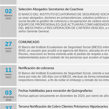
02
Selección Abogados Secretarios de Coactivas
El BANCO DEL INSTITUTO ECUATORIANO DE SEGURIDAD SOCIAL BIE
febrero
ya sean abogados, doctores en jurisprudencias, estudios jurídicos 
2021
social faculte la gestión de cobranza y recuperación de cartera v
EQUIPO DE PROFESIONALES QUE ACTUARÁN COMO ABOGADOS
DEL BIESS PARA LA RECUPERACIÓN DE CARTERA VENCIDA, a nivel n
señor Gerente General.
27
COMUNICADO
El Banco del Instituto Ecuatoriano de Seguridad Social (BIESS) info
enero
9h50, un usuario que acudió a la agencia del Banco, ubicada en el l
2021
Recreo, reaccionó en forma violenta ante el pedido de respeto a la
implementadas para el cuidado de las personas que acuden al lugar
11
Notificación de cobranza
El Banco del Instituto Ecuatoriano de Seguridad Social, solicita a su
enero
mora por más de 180 días con el BIESS, efectuar de forma inmediata
2021
respectivos intereses, a fin de evitar el embargo y remate de los inm
03
Fechas habilitadas para novación de Quirografarios
Fechas aplican únicamente en diciembre de 2020, por cierre de año f
diciembre
2020
27
Tercera Notificación de Cobro Clientes Préstamos Hipotecario