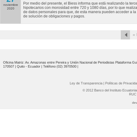
Por medio del presente, el Biess informa que está realizando la terce
noviembre
hipotecarios con morosidad entre 720 y 1080 días, por lo que reali
2020
de datos personales para que, de esta manera pueden acceder a la
de solución de obligaciones y pagos.
« 
Oficina Matriz: Av. Amazonas entre Pereira y Unión Nacional de Periodistas Plataforma Gub
170507 | Quito - Ecuador | Teléfono (02) 3970500 |
Ley de Transparencia
|
Políticas de Privacid
© 2012 Banco del Instituto Ecuatori
RUC 
dev