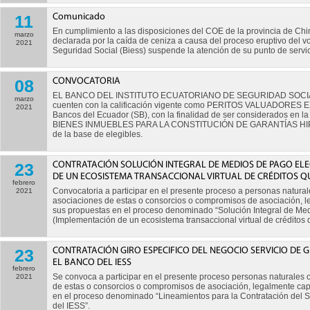
11
Comunicado
En cumplimiento a las disposiciones del COE de la provincia de Ch
marzo
declarada por la caída de ceniza a causa del proceso eruptivo del v
2021
Seguridad Social (Biess) suspende la atención de su punto de serv
08
CONVOCATORIA
EL BANCO DEL INSTITUTO ECUATORIANO DE SEGURIDAD SOCIAL BIES
marzo
cuenten con la calificación vigente como PERITOS VALUADORES EX
2021
Bancos del Ecuador (SB), con la finalidad de ser considerados en 
BIENES INMUEBLES PARA LA CONSTITUCIÓN DE GARANTÍAS HIPOT
de la base de elegibles.
23
CONTRATACIÓN SOLUCIÓN INTEGRAL DE MEDIOS DE PAGO ELE
DE UN ECOSISTEMA TRANSACCIONAL VIRTUAL DE CRÉDITOS Q
febrero
Convocatoria a participar en el presente proceso a personas naturale
2021
asociaciones de estas o consorcios o compromisos de asociación, l
sus propuestas en el proceso denominado “Solución Integral de Med
(Implementación de un ecosistema transaccional virtual de créditos q
23
CONTRATACIÓN GIRO ESPECIFICO DEL NEGOCIO SERVICIO DE 
EL BANCO DEL IESS
febrero
Se convoca a participar en el presente proceso personas naturales o
2021
de estas o consorcios o compromisos de asociación, legalmente cap
en el proceso denominado “Lineamientos para la Contratación del S
del IESS”.