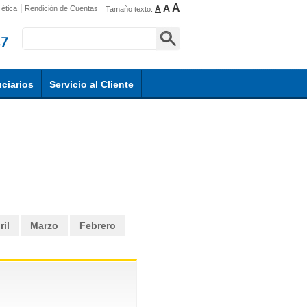
A
|
A
ética
Rendición de Cuentas
A
Tamaño texto:
ciarios
Servicio al Cliente
ril
Marzo
Febrero